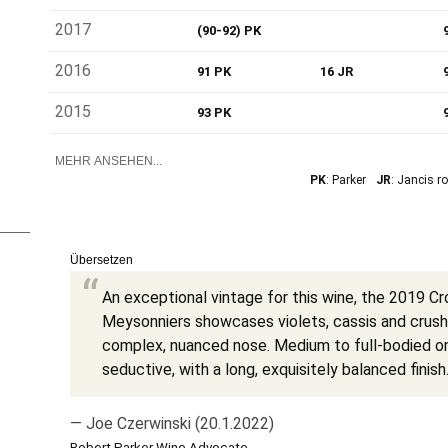
2017
(90-92) PK
2016
91 PK
16 JR
2015
93 PK
MEHR ANSEHEN...
PK
: Parker
JR
: Jancis r
Übersetzen
An exceptional vintage for this wine, the 2019 C
Meysonniers showcases violets, cassis and crush
complex, nuanced nose. Medium to full-bodied on t
seductive, with a long, exquisitely balanced finish
— Joe Czerwinski (20.1.2022)
Robert Parker Wine Advocate