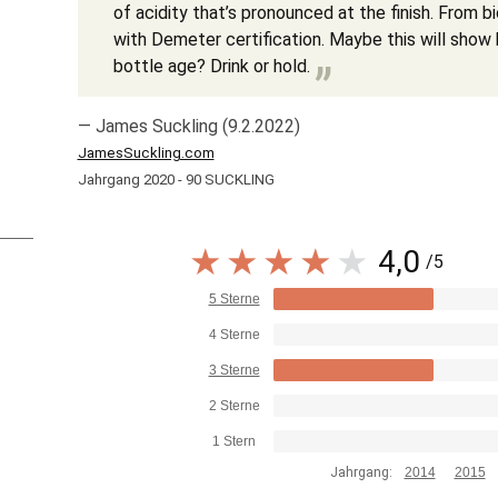
of acidity that’s pronounced at the finish. From 
with Demeter certification. Maybe this will show 
bottle age? Drink or hold.
— James Suckling (9.2.2022)
JamesSuckling.com
Jahrgang 2020 - 90 SUCKLING
4,0
/5
5 Sterne
4 Sterne
3 Sterne
2 Sterne
1 Stern
Jahrgang:
2014
2015