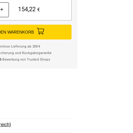
154,22
+
€
DEN WARENKORB
enlose Lieferung ab 200 €
icherung und Rückgabegarantie
/5
Bewertung von Trusted Shops
reich
)