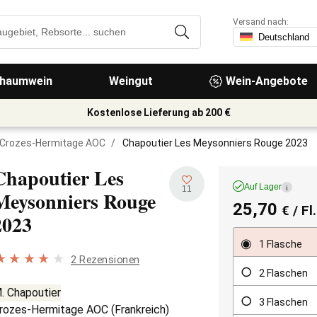
Versand nach:
haumwein
Weingut
Wein-Angebote
Kostenlose Lieferung ab 200 €
Crozes-Hermitage AOC
/
Chapoutier Les Meysonniers Rouge 2023
Chapoutier Les
Auf Lager
i
11
Meysonniers Rouge
25,70
€
/ Fl
2023
1 Flasche
2 Rezensionen
2 Flaschen
. Chapoutier
3 Flaschen
rozes-Hermitage AOC
(
Frankreich
)