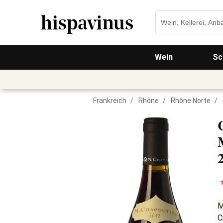
Wein
Sc
Frankreich
/
Rhône
/
Rhône Norte
/
M
C