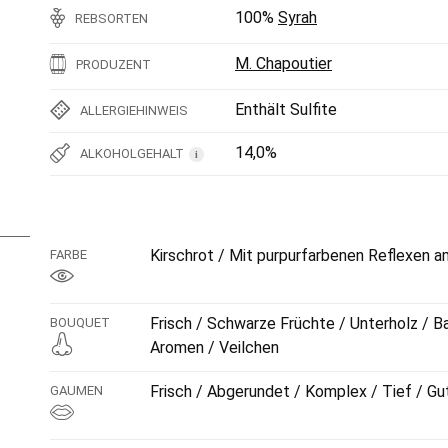
100%
Syrah
REBSORTEN
M. Chapoutier
PRODUZENT
Enthält Sulfite
ALLERGIEHINWEIS
14,0%
ALKOHOLGEHALT
i
Kirschrot / Mit purpurfarbenen Reflexen a
FARBE
Frisch / Schwarze Früchte / Unterholz / 
BOUQUET
Aromen / Veilchen
Frisch / Abgerundet / Komplex / Tief / G
GAUMEN