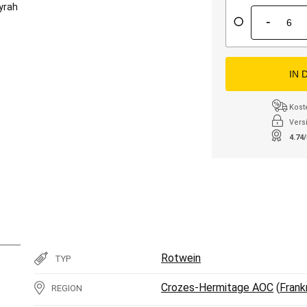
yrah
-
IN 
Kost
Vers
4.74
Rotwein
TYP
Crozes-Hermitage AOC
(
Frank
REGION