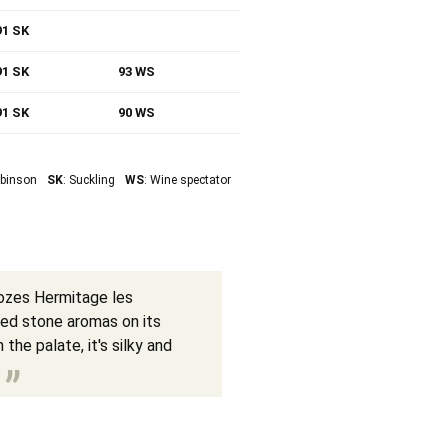
91 SK
91 SK
93 WS
91 SK
90 WS
obinson
SK
: Suckling
WS
: Wine spectator
rozes Hermitage les
ed stone aromas on its
he palate, it's silky and
.