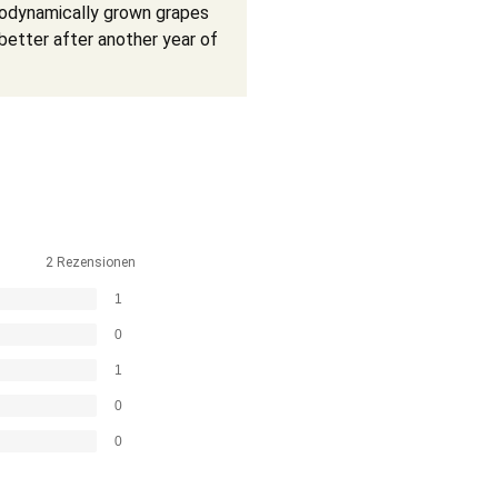
biodynamically grown grapes
better after another year of
2 Rezensionen
1
0
1
0
0