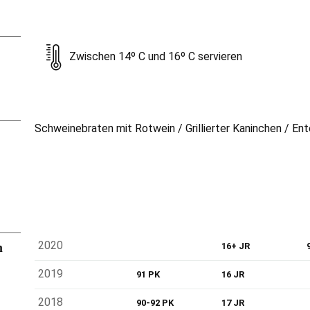
Zwischen 14º C und 16º C servieren
Schweinebraten mit Rotwein / Grillierter Kaninchen / En
n
2020
16+ JR
2019
91 PK
16 JR
2018
90-92 PK
17 JR