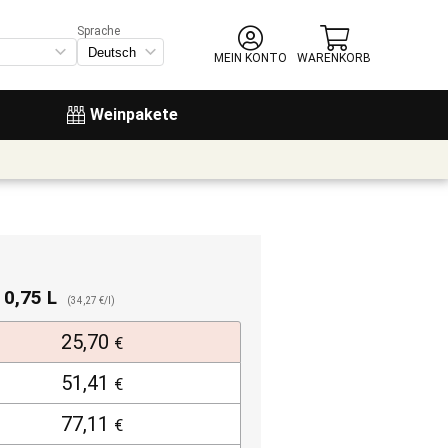
Sprache
MEIN KONTO
WARENKORB
Weinpakete
. 0,75 L
(34,27 €/l)
25,70
€
51,41
€
77,11
€