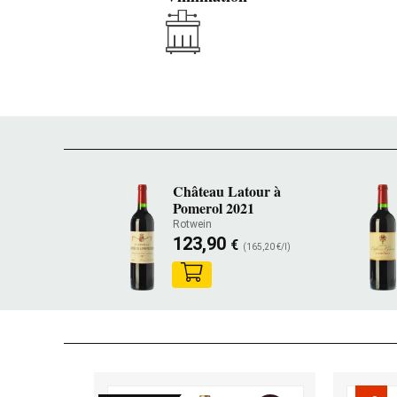
Château Latour à
Pomerol 2021
Rotwein
123,90
€
(165,20 €/l)