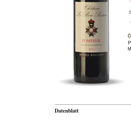
C
P
M
Datenblatt