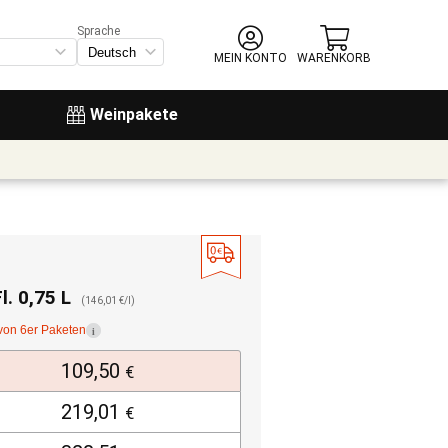
Sprache
MEIN KONTO
WARENKORB
Weinpakete
Fl. 0,75 L
(146,01 €/l)
von 6er Paketen
i
109,50
€
219,01
€