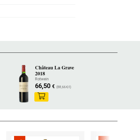
Château La Grave
2018
Rotwein
66,50
€
(88,66 €/l)