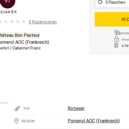
91
3 Flaschen
DECANTER
IN 
0 Rezensionen
Kost
hâteau Bon Pasteur
Vers
omerol AOC
(
Frankreich
)
4.74
erlot
/
Cabernet Franc
Rotwein
TYP
Pomerol AOC
(
Frankreich
)
REGION