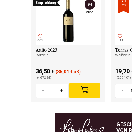
x3

Empfehlung
94
-2%
PARKER
329
199
Aalto 2023
Terras 
Rotwein
Weißwein
36,50
19,70
€
(35,04
€
x3)
(46,72 €/l)
(25,74 €/l)
-
+
-
GESC
VON R