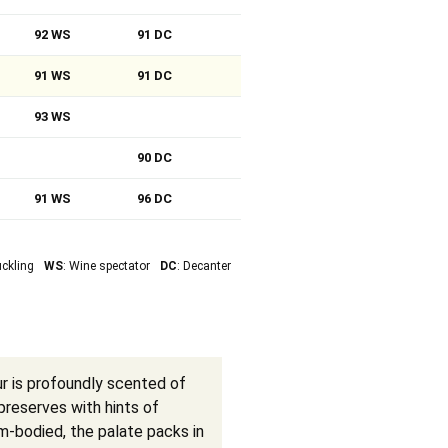
92 WS
91 DC
91 WS
91 DC
93 WS
90 DC
91 WS
96 DC
uckling
WS
: Wine spectator
DC
: Decanter
r is profoundly scented of
preserves with hints of
m-bodied, the palate packs in