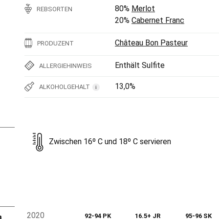
80%
Merlot
REBSORTEN
20%
Cabernet Franc
Château Bon Pasteur
PRODUZENT
Enthält Sulfite
ALLERGIEHINWEIS
13,0%
ALKOHOLGEHALT
i
Zwischen 16º C und 18º C servieren
n
2020
92-94 PK
16.5+ JR
95-96 SK