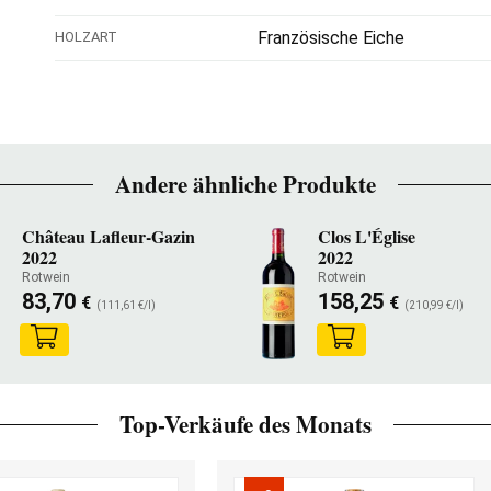
Französische Eiche
HOLZART
Andere ähnliche Produkte
Château Lafleur-Gazin
Clos L'Église
2022
2022
Rotwein
Rotwein
83,70
158,25
€
€
(111,61 €/l)
(210,99 €/l)
Top-Verkäufe des Monats