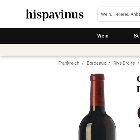
Wein
Sc
Frankreich
/
Bordeaux
/
Rive Droite
/