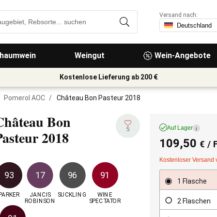
Versand nach:
haumwein
Weingut
Wein-Angebote
Kostenlose Lieferung ab 200 €
Pomerol AOC
/
Château Bon Pasteur 2018
Château Bon
Auf Lager
i
5
Pasteur
2018
109,50
€
/ 
Kostenloser Versand 
93
17
96
91
1 Flasche
PARKER
JANCIS

SUCKLING
WINE

2 Flaschen
ROBINSON
SPECTATOR