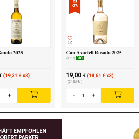
x3

-2%
12
Gauda 2025
Can Axartell Rosado 2025
Jung
BIO
19,00
€
(19,31
€
x3)
€
(18,61
€
x3)
(24,82 €/l)
+
-
+
HÄFT EMPFOHLEN
OBERT PARKER