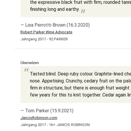
the expressive black fruit with firm, rounded tann
finishing long and earthy.
— Lisa Perrotti-Brown (16.3.2020)
Robert Parker Wine Advocate
Jahrgang 2017 - 92 PARKER
Übersetzen
Tasted blind. Deep ruby colour. Graphite-lined che
nose. Appetising. Crunchy, cedary fruit on the pala
firm in structure, but there is enough fruit weight 
few years for this to knit together. Cedar again lin
— Tom Parker (15.9.2021)
JancisRobinson.com
Jahrgang 2017 - 16+ JANCIS ROBINSON