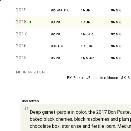
2019
92-94+ PK
16 JR
96 SK
2018
93 PK
17 JR
96 SK
2017
92 PK
16+ JR
92 SK
2016
93+ PK
17- JR
96 SK
2015
95 PK
16.5 JR
96 SK
MEHR ANSEHEN...
PK
: Parker
JR
: Jancis robinson
SK
: S
Übersetzen
Deep garnet-purple in color, the 2017 Bon Pasteu
baked black cherries, black raspberries and plum 
chocolate box, star anise and fertile loam. Mediu