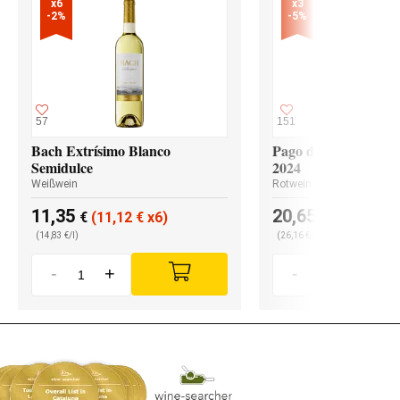
x6

x3

-2%
-5%
57
151
Bach Extrísimo Blanco
Pago de los Capellan
Semidulce
2024
Weißwein
Rotwein
11,35
20,65
€
(11,12
€
x6)
€
(19,62
€
x
(14,83 €/l)
(26,16 €/l)
-
+
-
+