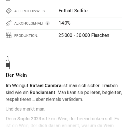
Enthält Sulfite
ALLERGIEHINWEIS
14,0%
ALKOHOLGEHALT
i
25.000 - 30.000 Flaschen
PRODUKTION:
Der Wein
Im Weingut
Rafael Cambra
ist man sich sicher: Trauben
sind wie ein
Rohdiamant
. Man kann sie polieren, begleiten,
respektieren ... aber niemals verändern.
Und das merkt man.
Denn
Soplo 2024
ist kein Wein, der beeindrucken soll. Es
ist ein Wein, der
dich daran erinnert, warum du Wein