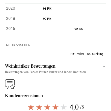
2020
91 PK
2018
90 PK
2016
92 SK
MEHR ANSEHEN...
PK
: Parker
SK
: Suckling
Weinkritiker Bewertungen
Bewertungen von Parker, Parker, Parker und Jancis Robinson
Übersetzen
Kundenrezensionen
The young and fruit-driven red 2023 Soplo was
produced with 80% Garnacha and the rest
4,0
/5