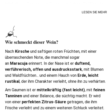
trinkst
: aus Genuss, zum Essen, zum Leben. Ein Wein, der
dich in jene Momente zurückversetzt, die im Hinterzimmer
LESEN SIE MEHR
deiner Erinnerung gespeichert sind und buchstäblich
im
Handumdrehen
zurückkehren, nur um dich daran zu
erinnern, dass du lebst.
Mediterrane Garnacha... aber in Höhenlage
Wie schmeckt dieser Wein?
Soplo entsteht in
Els Alforins (Valencia)
, einer der
Nach
Kirsche
und saftigen roten Früchten, mit einer
Regionen, die die Gegenwart des mediterranen Weins mit
überraschenden Note, die manchmal sogar
einer ganz einfachen Idee prägen:
weniger Schminke und
an
Maracuja
erinnert. In der Nase ist er
duftend,
mehr Landschaft
.
verführerisch, offen und ausdrucksstark
, mit Blumen
Hier wächst die Garnacha in
etwa 700 Metern Höhe
, und
und Waldfrüchten... und einem Hauch von
Erde, leicht
das prägt den Stil: mehr Frische, mehr Spannung, mehr
rustikal
, der ihm Charakter verleiht, ohne ihn zu verhärten.
Leichtigkeit. Mediterran, ja, aber ohne Schwere. Mit dieser
Am Gaumen ist er
mittelkräftig (fast leicht)
, mit
feinen
Energie, die dafür sorgt, dass die Flasche schneller leer
Tanninen
und einer Balance, die süchtig macht. Er wird
ist, als du erwartet hast.
von einer
perfekten Zitrus-Säure
getragen, die ihm
Eine dieser Flaschen, die zum „Hauswein” werden ... und
Frische verleiht und zu einem weiteren Schluck verleitet.