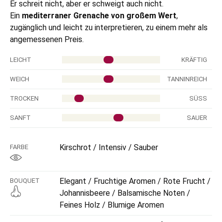
das nicht zufällig.
Er schreit nicht, aber er schweigt auch nicht.
Ein
mediterraner Grenache von großem Wert
,
zugänglich und leicht zu interpretieren, zu einem mehr als
angemessenen Preis.
LEICHT
KRÄFTIG
WEICH
TANNINREICH
TROCKEN
SÜSS
SANFT
SAUER
Kirschrot / Intensiv / Sauber
FARBE
Elegant / Fruchtige Aromen / Rote Frucht /
BOUQUET
Johannisbeere / Balsamische Noten /
Feines Holz / Blumige Aromen