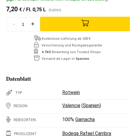
7,20
€
/ Fl. 0,75 L
(9,60 €/l)
-
+
Kostenlose Lieferung ab 200 €
Versicherung und Rückgabegarantie
4.74/5
Bewertung von Trusted Shops
Versand ab Lager in
Spanien
Datenblatt
Rotwein
TYP
Valencia
(
Spanien
)
REGION
100%
Garnacha
REBSORTEN
Bodega Rafael Cambra
PRODUZENT