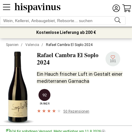
Kostenlose Lieferung ab 200 €
Spanien
/
Valencia
/
Rafael Cambra El Soplo 2024
Rafael Cambra El Soplo
2024
101
Ein Hauch frischer Luft in Gestalt einer
mediterranen Garnacha
92
PARKER
50 Rezensionen
24 für sofortigen Versand. Mehr verfügbar am 11.8.2026
i