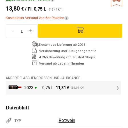
13,80
€
/ Fl. 0,75 L
(18,41 €/l)
Kostenloser Versand von 6er Paketen
i
-
+
Kostenlose Lieferung ab 200 €
Versicherung und Rückgabegarantie
4.74/5
Bewertung von Trusted Shops
Versand ab Lager in
Spanien
ANDERE FLASCHENGRÖSSEN UND JAHRGÄNGE
2023
0,75 L
11,31
€
(15,07 €/l)
Datenblatt
Rotwein
TYP