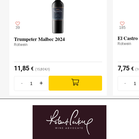
Jahrgang 2022 - 91 PARKER
39
185
El Castro 
Trumpeter Malbec 2024
Rotwein
Rotwein
11,85
7,75
€
€
(15,80 €/l)
(1
-
+
-