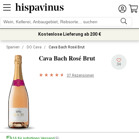
Kostenlose Lieferung ab 200 €
Spanien
/
DO Cava
/
Cava Bach Rosé Brut
Cava Bach Rosé Brut
34
37 Rezensionen
16 für sofortigen Versand
i