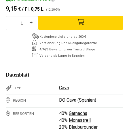
9,15
€
/ Fl. 0,75 L
(12,20 €/l)
-
+
Kostenlose Lieferung ab 200 €
Versicherung und Rückgabegarantie
4.74/5
Bewertung von Trusted Shops
Versand ab Lager in
Spanien
Datenblatt
Cava
TYP
DO Cava
(
Spanien
)
REGION
40%
Garnacha
REBSORTEN
40%
Monastrell
20%
Blauburgunder