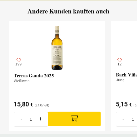
Andere Kunden kauften auch
199
12
Bach Viña
Terras Gauda 2025
Jung
Weißwein
15,80
5,15
€
€
(21,07 €/l)
(6
-
+
-