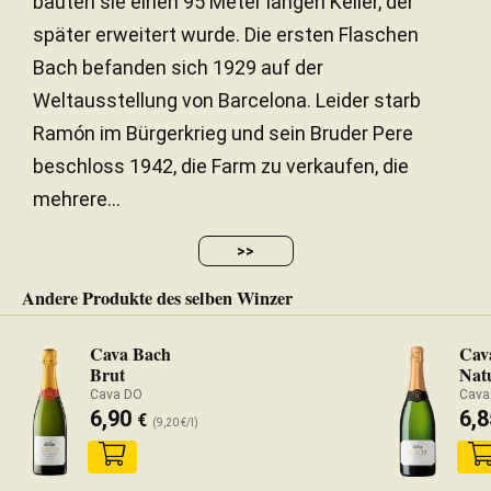
bauten sie einen 95 Meter langen Keller, der
später erweitert wurde. Die ersten Flaschen
Bach befanden sich 1929 auf der
Weltausstellung von Barcelona. Leider starb
Ramón im Bürgerkrieg und sein Bruder Pere
beschloss 1942, die Farm zu verkaufen, die
mehrere...
>>
Andere Produkte des selben Winzer
Cava Bach
Cav
Brut
Nat
Cava DO
Cava
6,90
6,
€
(9,20 €/l)