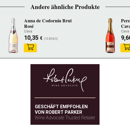
Andere ähnliche Produkte
Anna de Codorníu Brut
Pere
Rosé
Cav
Cava
Cava
10,35
9,
€
(13,80 €/l)
GESCHÄFT EMPFOHLEN
VON ROBERT PARKER
Wine Advocate Trusted Retailer