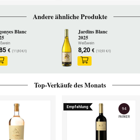
Andere ähnliche Produkte
gonyes Blanc
Jardins Blanc
25
2025
ißwein
Weißwein
,85
8,20
€
€
(11,80 €/l)
(10,93 €/l)
Top-Verkäufe des Monats
Empfehlung
94
PARKER