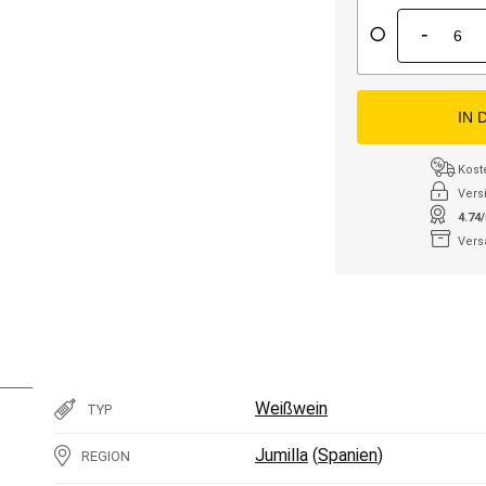
-
IN 
Kost
Vers
4.74
Vers
Weißwein
TYP
Jumilla
(
Spanien
)
REGION