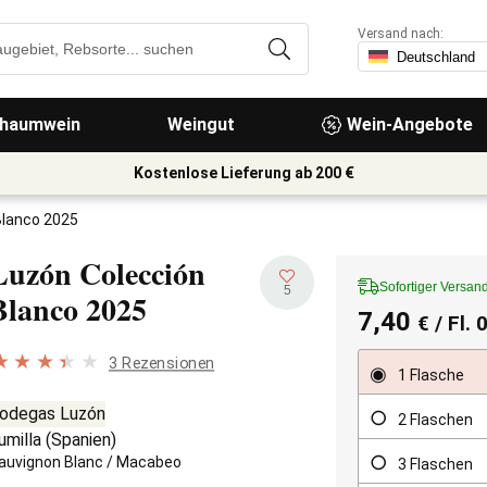
Versand nach:
haumwein
Weingut
Wein-Angebote
Kostenlose Lieferung ab 200 €
Blanco 2025
Luzón Colección
Sofortiger Versan
5
Blanco
2025
7,40
€
/ Fl. 
3 Rezensionen
1 Flasche
odegas Luzón
2 Flaschen
umilla
(
Spanien
)
auvignon Blanc
/
Macabeo
3 Flaschen