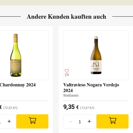
Andere Kunden kauften auch
24
Chardonnay 2024
Valtravieso Nogara Verdejo
2024
Weißwein
9,35
€
€
(13,53 €/l)
(12,47 €/l)
+
-
+