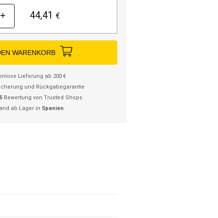
44,41
+
€
DEN WARENKORB
enlose Lieferung ab 200 €
icherung und Rückgabegarantie
/5
Bewertung von Trusted Shops
and ab Lager in
Spanien