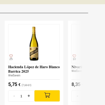
25
10
Hacienda López de Haro Blanco
Nivarius 2024
Barrica 2025
Weißwein
Weißwein
5,75
8,35
€
€
(7,66 €/l)
(11,14 €/l)
-
+
-
+