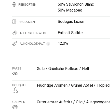
50%
Sauvignon Blanc
REBSORTEN
50%
Macabeo
Bodegas Luzón
PRODUZENT
Enthält Sulfite
ALLERGIEHINWEIS
12,0%
ALKOHOLGEHALT
i
Gelb / Grünliche Reflexe / Hell
FARBE
Fruchtige Aromen / Grüner Apfel / Tropis
BOUQUET
Guter erster Auftritt / Ölig / Ausgewogen
GAUMEN