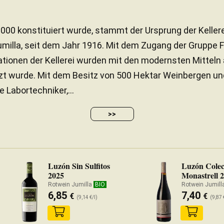
2000 konstituiert wurde, stammt der Ursprung der Keller
milla, seit dem Jahr 1916. Mit dem Zugang der Gruppe F
lationen der Kellerei wurden mit den modernsten Mitteln
tzt wurde. Mit dem Besitz von 500 Hektar Weinbergen u
 Labortechniker,...
>>
Luzón Sin Sulfitos
Luzón Colec
2025
Monastrell 
Rotwein Jumilla
BIO
Rotwein Jumill
6,85
7,40
€
€
(9,14 €/l)
(9,87 