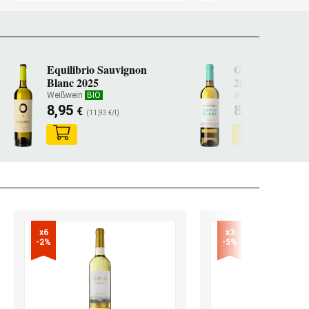
Equilibrio Sauvignon
Gotim Blanc
Blanc 2025
2025
Weißwein
BIO
Weißwein
8,95
8,10
€
€
(11,93 €/l)
(10,81 €/l)
x6

x3

-2%
-5%