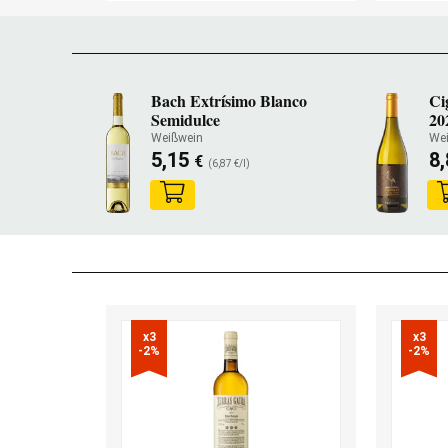
Bach Extrísimo Blanco
Ci
Semidulce
20
Weißwein
We
5,15
8
€
(6,87 €/l)
x3

x3

-2%
-2%