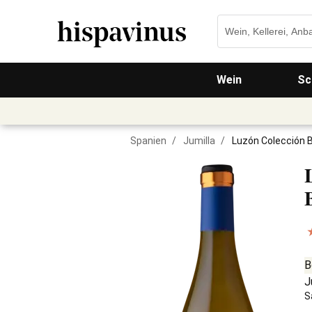
Wein
Sc
Spanien
/
Jumilla
/
Luzón Colección 
B
J
S