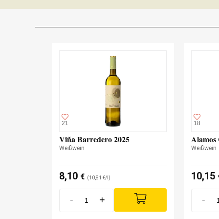
21
18
Viña Barredero 2025
Alamos 
Weißwein
Weißwein
8,10
10,15
€
(10,81 €/l)
-
+
-