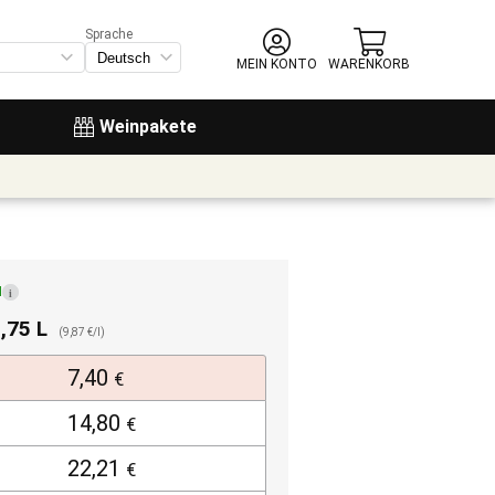
Sprache
MEIN KONTO
WARENKORB
Weinpakete
d
i
0,75 L
(9,87 €/l)
7,40
€
14,80
€
22,21
€