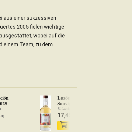
ei aus einer sukzessiven
uertes 2005 fielen wichtige
 ausgestattet, wobei auf die
nd einem Team, zu dem
ción
Luzón Dulce
Lu
2025
Sauvignon Blanc 2024
Ti
a
Süßwein Jumilla
Ro
17,45
8
€
€/l)
(23,26 €/l)