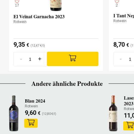
17
2
I Tant Ne
El Veïnat Garnacha 2023
Rotwein
Rotwein
9,35
8,70
€
€
(12,47 €/l)
(1
-
+
-
Andere ähnliche Produkte
Lase
Blau 2024
2023
Rotwein
Rotwe
9,60
€
11,
(12,80 €/l)