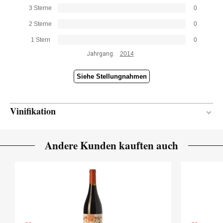
3 Sterne
0
2 Sterne
0
1 Stern
0
Jahrgang:
2014
Siehe Stellungnahmen
Vinifikation
En botella
MATERIAL ZUR
Andere Kunden kauften auch
WEINBEREITUNG
4 Monate
REIFUNGSZEIT