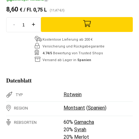
8,60
€
/ Fl. 0,75 L
(11,47 €/l)
-
+
Kostenlose Lieferung ab 200 €
Versicherung und Rückgabegarantie
4.74/5
Bewertung von Trusted Shops
Versand ab Lager in
Spanien
Datenblatt
Rotwein
TYP
Montsant
(
Spanien
)
REGION
60%
Garnacha
REBSORTEN
20%
Syrah
20%
Merlot