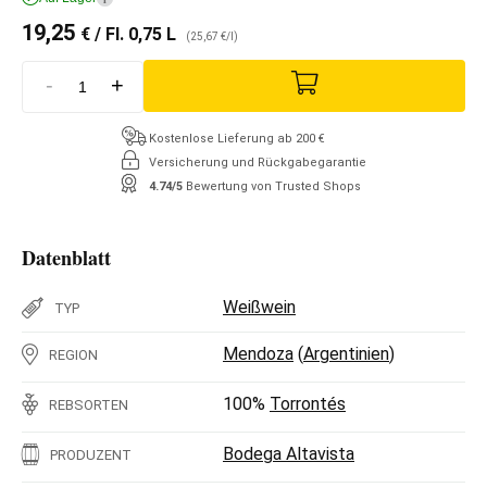
19,25
€
/ Fl. 0,75 L
(25,67 €/l)
-
+
Kostenlose Lieferung ab 200 €
Versicherung und Rückgabegarantie
4.74/5
Bewertung von Trusted Shops
Datenblatt
Weißwein
TYP
Mendoza
(
Argentinien
)
REGION
100%
Torrontés
REBSORTEN
Bodega Altavista
PRODUZENT