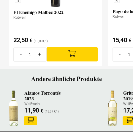
131
151
Pago de l
El Enemigo Malbec 2022
Rotwein
Rotwein
22,50
15,40
€
€
(30,00 €/l)
-
+
-
Andere ähnliche Produkte
Alamos Torrontés
Grit
2023
2019
Weißwein
Weißw
11,90
17,
€
(15,87 €/l)