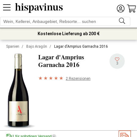
Kostenlose Lieferung ab 200 €
Spanien
/
Bajo Aragón
/
Lagar d'Amprius Garnacha 2016
Lagar d'Amprius
2016
Garnacha
3
2 Rezensionen
1 für sofortigen Versand
i