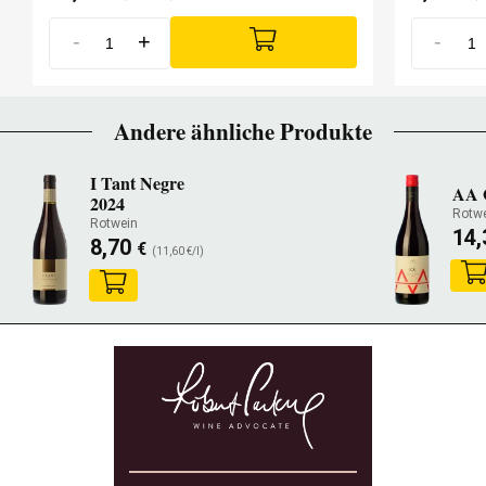
-
+
-
Andere ähnliche Produkte
I Tant Negre
AA 
2024
Rotw
Rotwein
14
8,70
€
(11,60 €/l)