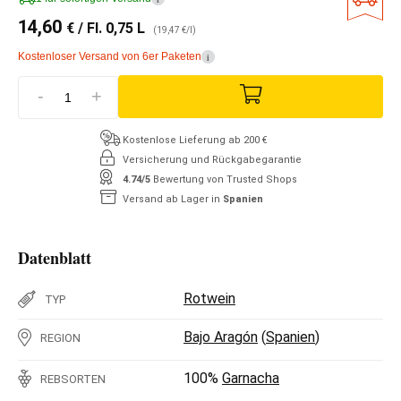
14,60
€
/ Fl. 0,75 L
(19,47 €/l)
Kostenloser Versand von 6er Paketen
i
-
+
Kostenlose Lieferung ab 200 €
Versicherung und Rückgabegarantie
4.74/5
Bewertung von Trusted Shops
Versand ab Lager in
Spanien
Datenblatt
Rotwein
TYP
Bajo Aragón
(
Spanien
)
REGION
100%
Garnacha
REBSORTEN