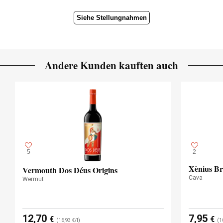
Siehe Stellungnahmen
Andere Kunden kauften auch
5
2
Xènius Br
Vermouth Dos Déus Origins
Cava
Wermut
12,70
7,95
€
€
(16,93 €/l)
(1