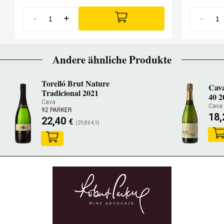
-
+
-
Andere ähnliche Produkte
Torelló Brut Nature
Cav
Tradicional 2021
40 2
Cava
Cava
92 PARKER
18
22,40
€
(29,86 €/l)