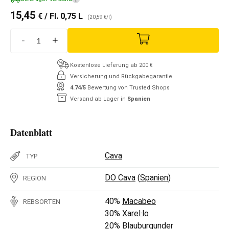
15,45
€
/ Fl. 0,75 L
(20,59 €/l)
-
+
Kostenlose Lieferung ab 200 €
Versicherung und Rückgabegarantie
4.74/5
Bewertung von Trusted Shops
Versand ab Lager in
Spanien
Datenblatt
Cava
TYP
DO Cava
(
Spanien
)
REGION
40%
Macabeo
REBSORTEN
30%
Xarel·lo
20%
Blauburgunder