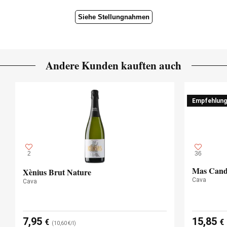
Siehe Stellungnahmen
Andere Kunden kauften auch
Empfehlung
2
36
Mas Cand
Xènius Brut Nature
Cava
Cava
7,95
15,85
€
€
(10,60 €/l)