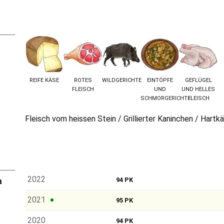
REIFE KÄSE
ROTES
WILDGERICHTE
EINTÖPFE
GEFLÜGEL
FLEISCH
UND
UND HELLES
SCHMORGERICHTE
FLEISCH
Fleisch vom heissen Stein / Grillierter Kaninchen / Hartk
n
2022
94 PK
2021
95 PK
2020
94 PK