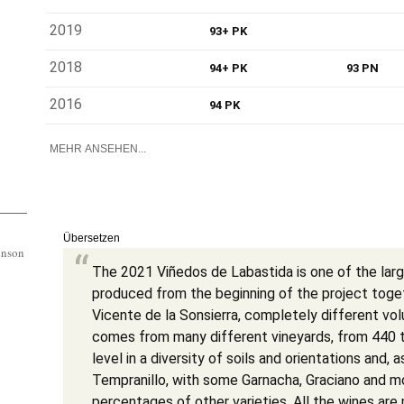
2019
93+ PK
2018
94+ PK
93 PN
2016
94 PK
MEHR ANSEHEN...
Übersetzen
inson
The 2021 Viñedos de Labastida is one of the lar
produced from the beginning of the project toge
Vicente de la Sonsierra, completely different vol
comes from many different vineyards, from 440 
level in a diversity of soils and orientations and, 
Tempranillo, with some Garnacha, Graciano and m
percentages of other varieties. All the wines ar