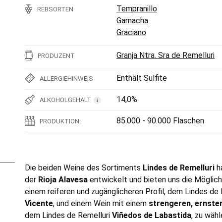
Tempranillo
REBSORTEN
Garnacha
Graciano
Granja Ntra. Sra de Remelluri
PRODUZENT
Enthält Sulfite
ALLERGIEHINWEIS
14,0%
ALKOHOLGEHALT
i
85.000 - 90.000 Flaschen
PRODUKTION:
Die beiden Weine des Sortiments
Lindes de Remelluri
h
der
Rioja Alavesa
entwickelt und bieten uns die Möglich
einem reiferen und zugänglicheren Profil, dem Lindes de
Vicente
, und einem Wein mit einem
strengeren, ernste
dem Lindes de Remelluri
Viñedos de Labastida
, zu wähl