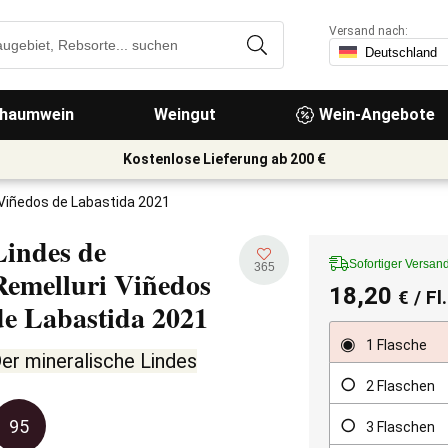
Versand nach:
haumwein
Weingut
Wein-Angebote
Kostenlose Lieferung ab 200 €
 Viñedos de Labastida 2021
Lindes de
Sofortiger Versan
365
Remelluri Viñedos
18,20
€
/ Fl
de Labastida
2021
1 Flasche
er mineralische Lindes
2 Flaschen
95
3 Flaschen