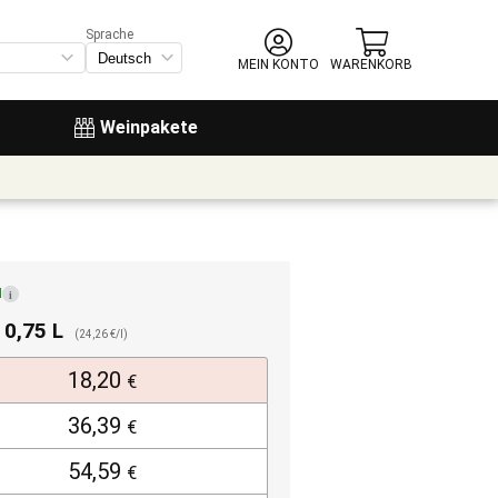
Sprache
MEIN KONTO
WARENKORB
Weinpakete
d
i
. 0,75 L
(24,26 €/l)
18,20
€
36,39
€
54,59
€