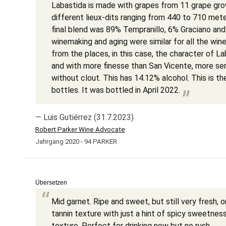
Labastida is made with grapes from 11 grape grow
different lieux-dits ranging from 440 to 710 mete
final blend was 89% Tempranillo, 6% Graciano an
winemaking and aging were similar for all the wine
from the places, in this case, the character of Lab
and with more finesse than San Vicente, more ser
without clout. This has 14.12% alcohol. This is t
bottles. It was bottled in April 2022.
— Luis Gutiérrez (31.7.2023)
Robert Parker Wine Advocate
Jahrgang 2020 - 94 PARKER
Übersetzen
Mid garnet. Ripe and sweet, but still very fresh, 
tannin texture with just a hint of spicy sweetness
texture. Perfect for drinking now but no rush.