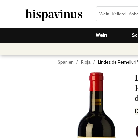
Wein
Sc
Spanien
/
Rioja
/
Lindes de Remelluri
D