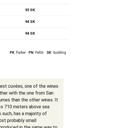
93 SK
94 SK
94 SK
PK
: Parker
PN
: Peñín
SK
: Suckling
gest cuvées, one of the wines
ther with the one from San
umes than the other wines. It
to 710 meters above sea
as such, has a majority of
ost probably small
e produced in the same way to