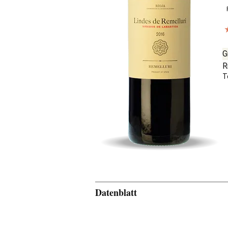
G
R
T
Datenblatt