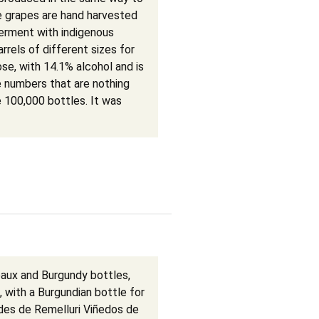
e grapes are hand harvested
ferment with indigenous
rrels of different sizes for
se, with 14.1% alcohol and is
e numbers that are nothing
e 100,000 bottles. It was
eaux and Burgundy bottles,
 with a Burgundian bottle for
des de Remelluri Viñedos de