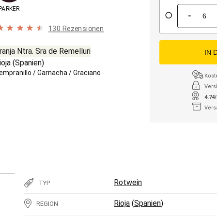
PARKER
-
130 Rezensionen
ranja Ntra. Sra de Remelluri
IN 
ioja
(
Spanien
)
empranillo
/
Garnacha
/
Graciano
Kost
Vers
4.74
Vers
Rotwein
TYP
Rioja
(
Spanien
)
REGION