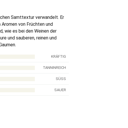
lichen Samttextur verwandelt. Er
gen Aromen von Früchten und
d, wie es bei den Weinen der
äure und sauberen, reinen und
 Gaumen.
KRÄFTIG
TANNINREICH
SÜSS
SAUER