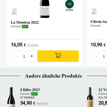
94
amerikanische Eiche
PEÑÍN
561
657
Ultreia Sa
La Montesa 2022
Rotwein
Rotwein
BIO
16,05
10,90
€
€
(21,40 €/l)
-
+
-
Andere ähnliche Produkte
4 Kilos 2023
12 Vo
Rotwein
BIO
Rotwe
97 PARKER
92+ P
34,90
20,
€
(46,54 €/l)