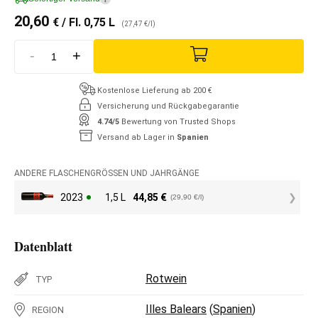
20,60
€
/ Fl. 0,75 L
(27,47 €/l)
-
+
Kostenlose Lieferung ab 200 €
Versicherung und Rückgabegarantie
4.74/5
Bewertung von Trusted Shops
Versand ab Lager in
Spanien
ANDERE FLASCHENGRÖSSEN UND JAHRGÄNGE
2023
1,5 L
44,85
€
(29,90 €/l)
Datenblatt
Rotwein
TYP
Illes Balears
(
Spanien
)
REGION