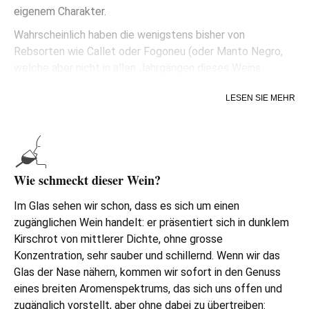
eigenem Charakter.
Wahrscheinlich haben die wenigstens bisher von
Rebsorten wie Callet oder Fogoneu (oder Manto Negro,
welche aber nicht in allen Jahrgängen dieses Weins
vertreten ist) gehört, was mallorquinische Rebsorten sind,
LESEN SIE MEHR
angepasst an das hiesige Terroir und in der Lage, die
Eigenheiten der von Eisenoxid geprägten Böden zu
vermitteln, und differenzierte Aromen anzubieten.
ÀN/2 ist ein ehrlicher Wein. Zugänglich, von tadelloser
Qualität und Herstellung, spiegelt er die typischen
Wie schmeckt dieser Wein?
Eigenschaften von Mallorca wider, hat dabei
Im Glas sehen wir schon, dass es sich um einen
Persönlichkeit und bietet ein gutes Preis-Leistungs-
zugänglichen Wein handelt: er präsentiert sich in dunklem
Verhältnis.
Kirschrot von mittlerer Dichte, ohne grosse
Konzentration, sehr sauber und schillernd. Wenn wir das
Glas der Nase nähern, kommen wir sofort in den Genuss
eines breiten Aromenspektrums, das sich uns offen und
zugänglich vorstellt, aber ohne dabei zu übertreiben: