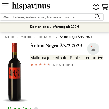
Kostenlose Lieferung ab 200 €
Spanien
/
Mallorca
/
Illes Balears
/
Ànima Negra ÀN/2 2023
2023
Ànima Negra ÀN/2
48
Mallorca jenseits der Postkartenmotive
32 Rezensionen
Sofortiger Versand
i