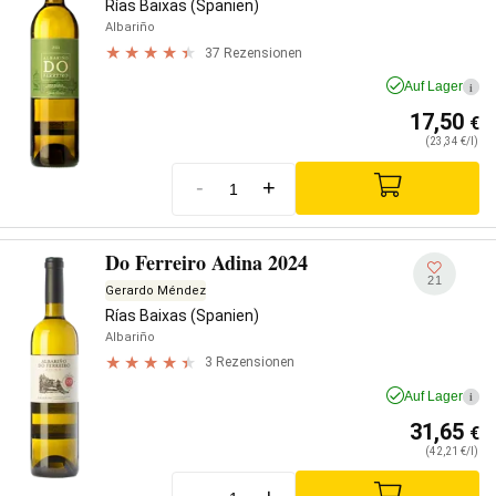
Rías Baixas (Spanien)
Albariño
37 Rezensionen
Auf Lager
i
17,50
€
(23,34 €/l)
-
+
Do Ferreiro Adina 2024
21
Gerardo Méndez
Rías Baixas (Spanien)
Albariño
3 Rezensionen
Auf Lager
i
31,65
€
(42,21 €/l)