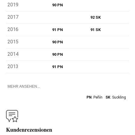
2019
90 PN
2017
92 SK
2016
91 PN
91 SK
2015
90 PN
2014
90 PN
2013
91 PN
MEHR ANSEHEN...
PN
: Peñín
SK
: Suckling
Kundenrezensionen