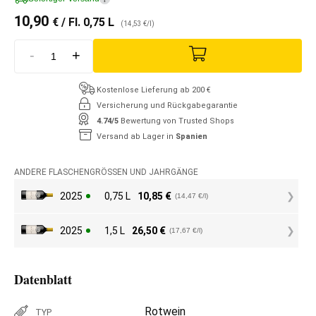
10,90
€
/ Fl. 0,75 L
(14,53 €/l)
-
+
Kostenlose Lieferung ab 200 €
Versicherung und Rückgabegarantie
4.74/5
Bewertung von Trusted Shops
Versand ab Lager in
Spanien
ANDERE FLASCHENGRÖSSEN UND JAHRGÄNGE
2025
0,75 L
10,85
€
(14,47 €/l)
2025
1,5 L
26,50
€
(17,67 €/l)
Datenblatt
Rotwein
TYP