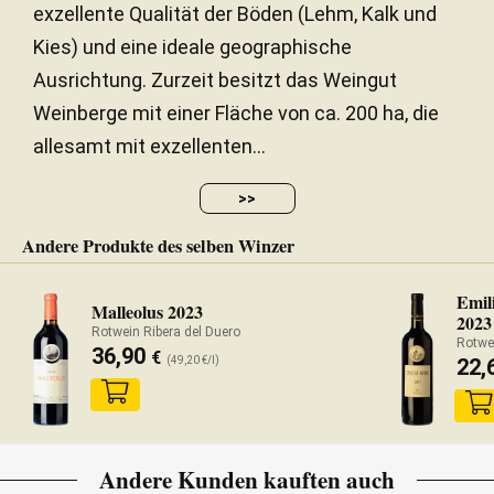
exzellente Qualität der Böden (Lehm, Kalk und
Kies) und eine ideale geographische
Ausrichtung. Zurzeit besitzt das Weingut
Weinberge mit einer Fläche von ca. 200 ha, die
allesamt mit exzellenten...
>>
Andere Produkte des selben Winzer
Emil
Malleolus 2023
2023
Rotwein Ribera del Duero
Rotwei
36,90
€
22,
(49,20 €/l)
Andere Kunden kauften auch