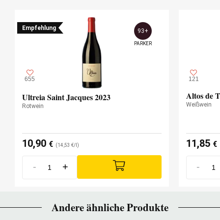
Empfehlung
93+
PARKER
655
121
Altos de 
Ultreia Saint Jacques 2023
Weißwein
Rotwein
10,90
11,85
€
€
(14,53 €/l)
-
+
-
Andere ähnliche Produkte