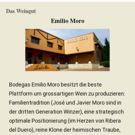
Finca Resalso
Das Weingut
Zwischen 10 und 20 Jahren
ALTER DES REBBERGS
Emilio Moro
Ton / Kalkstein / Steinig
BODEN
Kontinental
KLIMA
Südwesten
ORIENTIERUNG
Bodegas Emilio Moro besitzt die beste
Plattform um grossartigen Wein zu produzieren:
Familientradition (José und Javier Moro sind in
der dritten Generation Winzer), eine strategisch
optimale Positionierung (im Herzen von Ribera
del Duero), reine Klone der heimischen Traube,