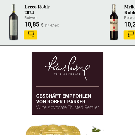
Lecco Roble
Meli
2024
Robl
Rotwein
Rotwe
10,85
10,
€
(14,47 €/l)
GESCHÄFT EMPFOHLEN
VON ROBERT PARKER
Wine Advocate Trusted Retailer