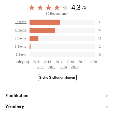
4,3
/5
82 Rezensionen
5 Sterne
38
4 Sterne
32
3 Sterne
11
2 Sterne
1
1 Stern
0
Jahrgang:
2015
2016
2017
2018
2019
2020
2021
2022
2023
2024
Siehe Stellungnahmen
Vinifikation
Weinberg
Edelstahl
MATERIAL ZUR
WEINBEREITUNG