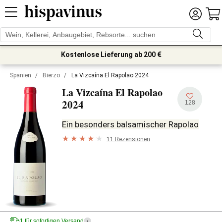
Kostenlose Lieferung ab 200 €
Spanien
/
Bierzo
/
La Vizcaína El Rapolao 2024
La Vizcaína El Rapolao
2024
128
Ein besonders balsamischer Rapolao
11 Rezensionen
1 für sofortigen Versand
i