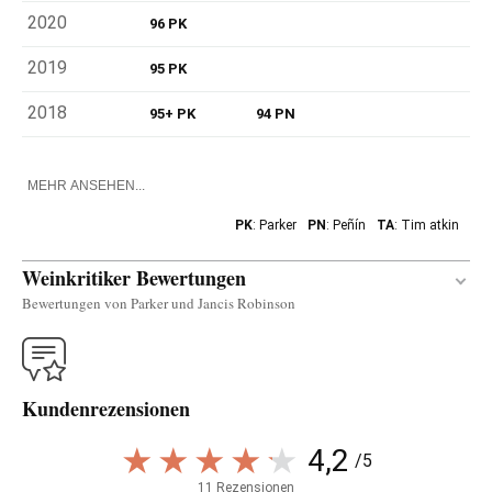
2020
96 PK
2019
95 PK
2018
95+ PK
94 PN
MEHR ANSEHEN...
PK
: Parker
PN
: Peñín
TA
: Tim atkin
Weinkritiker Bewertungen
Bewertungen von Parker und Jancis Robinson
Übersetzen
Kundenrezensionen
They now own 100% of the grapes used for the El
Rapolao and the 2021 La Vizcaína El Rapolao, from
4,2
/5
the youngest vines in the paraje. There is a change
11 Rezensionen