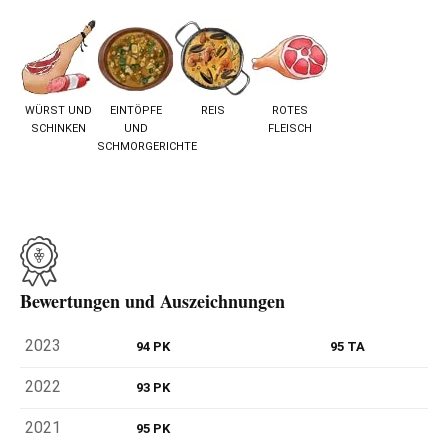
WÜRST UND
EINTÖPFE
REIS
ROTES
SCHINKEN
UND
FLEISCH
SCHMORGERICHTE
Bewertungen und Auszeichnungen
2023
94 PK
95 TA
2022
93 PK
2021
95 PK