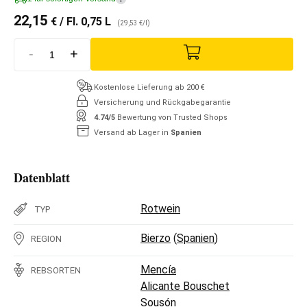
22,15
€
/ Fl. 0,75 L
(29,53 €/l)
-
+
Kostenlose Lieferung ab 200 €
Versicherung und Rückgabegarantie
4.74/5
Bewertung von Trusted Shops
Versand ab Lager in
Spanien
Datenblatt
Rotwein
TYP
Bierzo
(
Spanien
)
REGION
Mencía
REBSORTEN
Alicante Bouschet
Sousón