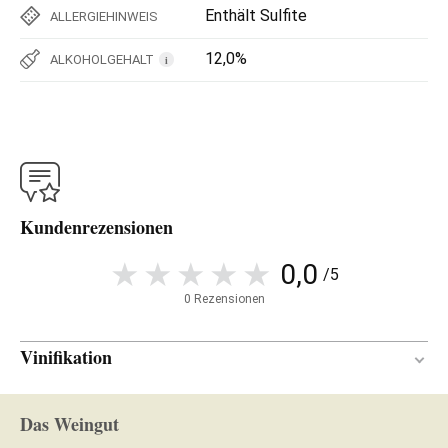
Enthält Sulfite
ALLERGIEHINWEIS
12,0%
ALKOHOLGEHALT
i
Kundenrezensionen
0,0
/5
0 Rezensionen
Vinifikation
En botella
MATERIAL ZUR
Das Weingut
WEINBEREITUNG