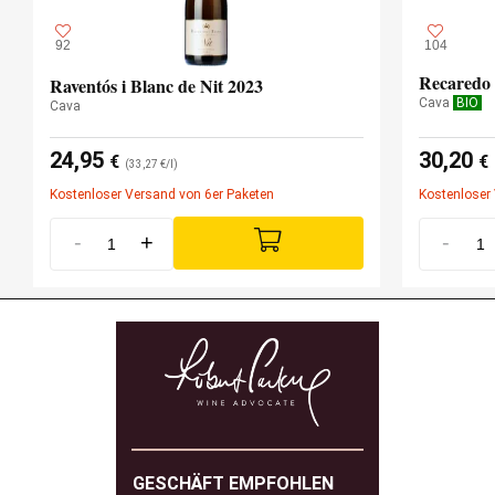
92
104
Recaredo 
Raventós i Blanc de Nit 2023
Cava
BIO
Cava
24,95
30,20
€
€
(33,27 €/l)
Kostenloser Versand von 6er Paketen
Kostenloser
-
+
-
GESCHÄFT EMPFOHLEN