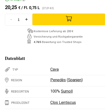
20,25
€
/ Fl. 0,75 L
(27,01 €/l)
-
+
Kostenlose Lieferung ab 200 €
Versicherung und Rückgabegarantie
4.74/5
Bewertung von Trusted Shops
Datenblatt
Cava
TYP
Penedès
(
Spanien
)
REGION
100%
Sumoll
REBSORTEN
Clos Lentiscus
PRODUZENT