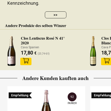
Kennzeichnung.
>>
Andere Produkte des selben Winzer
Clos Lentiscus Rosé N 41°
Clos 
2020
Blanc
Cava Spanien
Cava P
17,80
18,
€
(23,74 €/l)
Andere Kunden kauften auch
Empfehlung
Empfehlung
92
PARKER