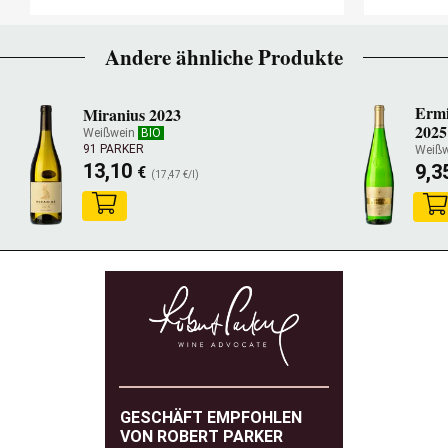
Andere ähnliche Produkte
Ermi
Miranius 2023
2025
Weißwein
BIO
91 PARKER
Weiß
13,10
9,3
€
(17,47 €/l)
GESCHÄFT EMPFOHLEN
VON ROBERT PARKER