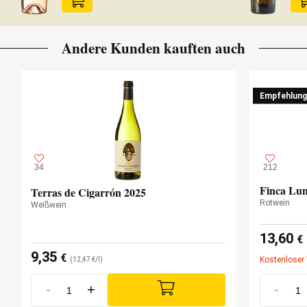
Andere Kunden kauften auch
Empfehlung
34
212
Finca Lun
Terras de Cigarrón 2025
Rotwein
Weißwein
13,60
€
9,35
€
Kostenloser
(12,47 €/l)
-
+
-