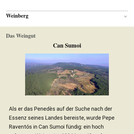
Weinberg
Camp Gran Pla de Manlleu y Cal Pilot de Querol
Das Weingut
Zwischen 26 und 60 Jahren
ALTER DES REBBERGS
Can Sumoi
Kalkstein / Steinig
BODEN
Mediterran
KLIMA
Als er das Penedès auf der Suche nach der
Essenz seines Landes bereiste, wurde Pepe
Raventós in Can Sumoi fündig: ein hoch