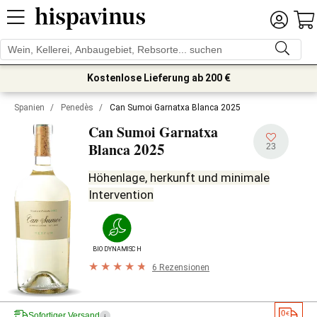
Kostenlose Lieferung ab 200 €
Spanien
/
Penedès
/
Can Sumoi Garnatxa Blanca 2025
Can Sumoi Garnatxa
2025
Blanca
23
Höhenlage, herkunft und minimale
Intervention
BIODYNAMISCH
6 Rezensionen
Sofortiger Versand
i