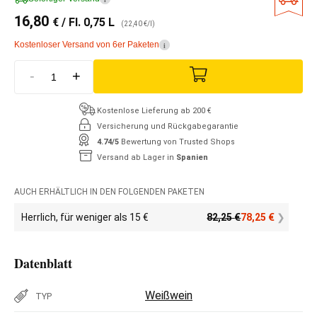
16,80
€
/ Fl. 0,75 L
(22,40 €/l)
Kostenloser Versand von 6er Paketen
i
-
+
Kostenlose Lieferung ab 200 €
Versicherung und Rückgabegarantie
4.74/5
Bewertung von Trusted Shops
Versand ab Lager in
Spanien
AUCH ERHÄLTLICH IN DEN FOLGENDEN PAKETEN
Herrlich, für weniger als 15 €
82,25
€
78,25
€
Datenblatt
Weißwein
TYP