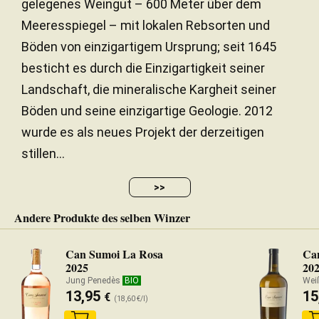
gelegenes Weingut – 600 Meter über dem
Meeresspiegel – mit lokalen Rebsorten und
Böden von einzigartigem Ursprung; seit 1645
besticht es durch die Einzigartigkeit seiner
Landschaft, die mineralische Kargheit seiner
Böden und seine einzigartige Geologie. 2012
wurde es als neues Projekt der derzeitigen
stillen...
>>
Andere Produkte des selben Winzer
Can Sumoi La Rosa
Can
2025
20
Jung Penedès
BIO
Wei
13,95
15
€
(18,60 €/l)