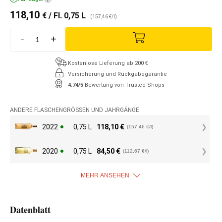
118,10
€
/ Fl. 0,75 L
(157,46 €/l)
-
+
Kostenlose Lieferung ab 200 €
Versicherung und Rückgabegarantie
4.74/5
Bewertung von Trusted Shops
ANDERE FLASCHENGRÖSSEN UND JAHRGÄNGE
2022
0,75 L
118,10
€
(157,46 €/l)
2020
0,75 L
84,50
€
(112,67 €/l)
MEHR ANSEHEN
Datenblatt