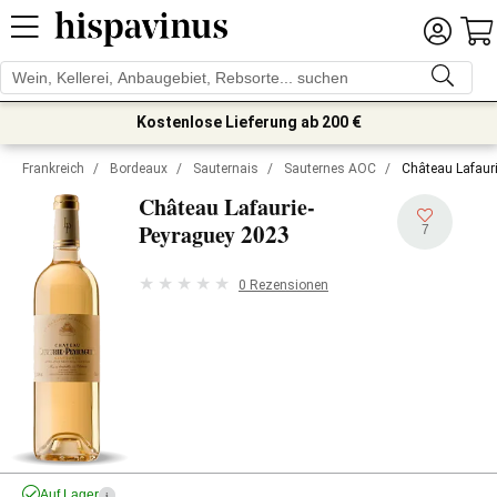
Kostenlose Lieferung ab 200 €
Frankreich
/
Bordeaux
/
Sauternais
/
Sauternes AOC
/
Château Lafaur
Château Lafaurie-
2023
Peyraguey
7
0 Rezensionen
Auf Lager
i