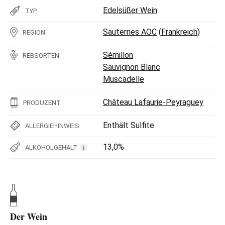
Edelsüßer Wein
TYP
Sauternes AOC
(
Frankreich
)
REGION
Sémillon
REBSORTEN
Sauvignon Blanc
Muscadelle
Château Lafaurie-Peyraguey
PRODUZENT
Enthält Sulfite
ALLERGIEHINWEIS
13,0%
ALKOHOLGEHALT
i
Der Wein