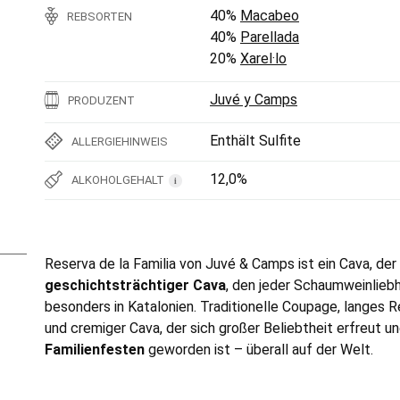
40%
Macabeo
REBSORTEN
40%
Parellada
20%
Xarel·lo
Juvé y Camps
PRODUZENT
Enthält Sulfite
ALLERGIEHINWEIS
12,0%
ALKOHOLGEHALT
i
Reserva de la Familia von Juvé & Camps ist ein Cava, de
geschichtsträchtiger Cava
, den jeder Schaumweinlieb
besonders in Katalonien. Traditionelle Coupage, langes Re
und cremiger Cava, der sich großer Beliebtheit erfreut 
Familienfesten
geworden ist – überall auf der Welt.