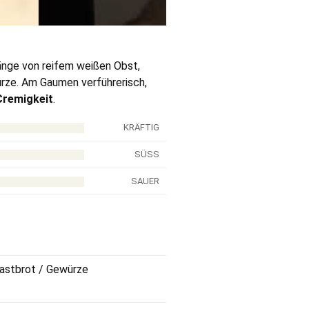
länge von reifem weißen Obst,
rze. Am Gaumen verführerisch,
remigkeit
.
KRÄFTIG
SÜSS
SAUER
oastbrot / Gewürze