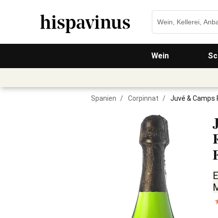
Wein
Sc
Spanien
/
Corpinnat
/
Juvé & Camps R
E
M