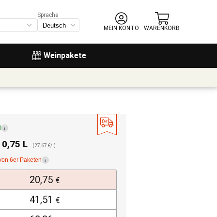
Sprache
MEIN KONTO
WARENKORB
Weinpakete
d
i
. 0,75 L
(27,67 €/l)
von 6er Paketen
i
20,75
€
41,51
€