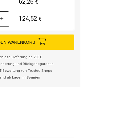
62,26
€
124,52
+
€
DEN WARENKORB
enlose Lieferung ab 200 €
icherung und Rückgabegarantie
/5
Bewertung von Trusted Shops
and ab Lager in
Spanien