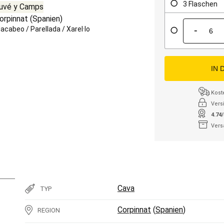
3 Flaschen
uvé y Camps
orpinnat
(
Spanien
)
-
acabeo
/
Parellada
/
Xarel·lo
IN 
Kost
Vers
4.74
Vers
Cava
TYP
Corpinnat
(
Spanien
)
REGION