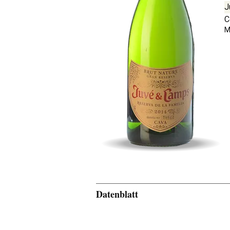
J
C
M
Datenblatt