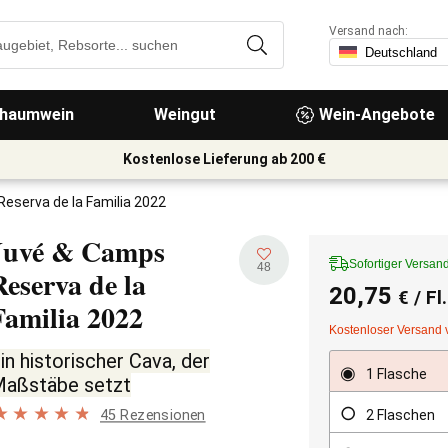
Versand nach:
haumwein
Weingut
Wein-Angebote
Kostenlose Lieferung ab 200 €
eserva de la Familia 2022
Juvé & Camps
Sofortiger Versan
48
Reserva de la
20,75
€
/ Fl
Familia
2022
Kostenloser Versand 
in historischer Cava, der
1 Flasche
aßstäbe setzt
45 Rezensionen
2 Flaschen