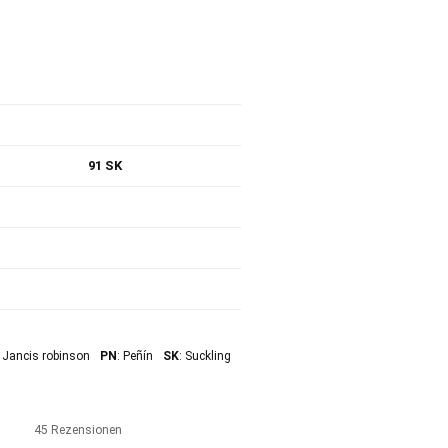
91 SK
: Jancis robinson
PN
: Peñín
SK
: Suckling
45 Rezensionen