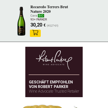
Recaredo Terrers Brut
Nature 2020
Cava
BIO
93+ PARKER
30,20
€
(40,27 €/l)
GESCHÄFT EMPFOHLEN
VON ROBERT PARKER
Wine Advocate Trusted Retailer