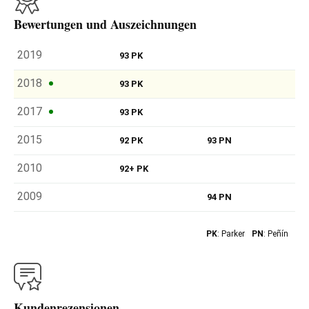
Bewertungen und Auszeichnungen
2019
93 PK
2018
93 PK
2017
93 PK
2015
92 PK
93 PN
2010
92+ PK
2009
94 PN
PK
: Parker
PN
: Peñín
Kundenrezensionen