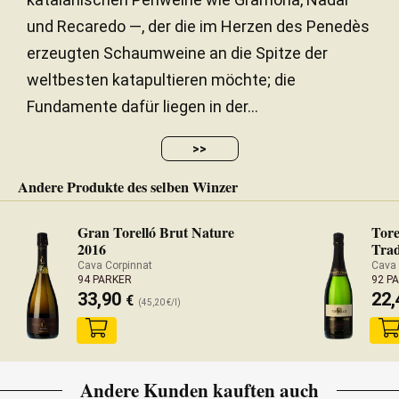
und Recaredo —, der die im Herzen des Penedès
erzeugten Schaumweine an die Spitze der
weltbesten katapultieren möchte; die
Fundamente dafür liegen in der...
>>
Andere Produkte des selben Winzer
Gran Torelló Brut Nature
Tore
2016
Trad
Cava Corpinnat
Cava 
94 PARKER
92 P
33,90
22
€
(45,20 €/l)
Andere Kunden kauften auch