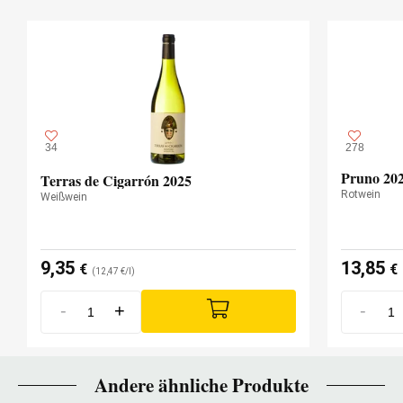
34
278
Pruno 20
Terras de Cigarrón 2025
Rotwein
Weißwein
9,35
13,85
€
€
(12,47 €/l)
-
+
-
Andere ähnliche Produkte