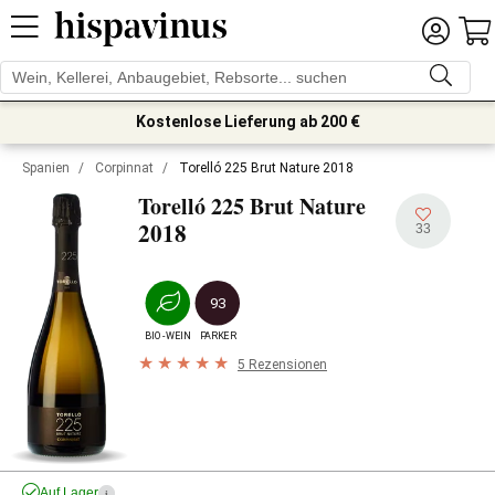
Kostenlose Lieferung ab 200 €
Spanien
/
Corpinnat
/
Torelló 225 Brut Nature 2018
Torelló 225 Brut Nature
2018
33
93
BIO-WEIN
PARKER
5 Rezensionen
Auf Lager
i