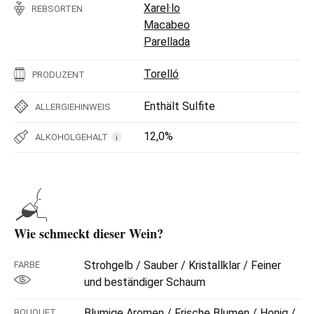
Xarel·lo
REBSORTEN
Macabeo
Parellada
Torelló
PRODUZENT
Enthält Sulfite
ALLERGIEHINWEIS
12,0%
ALKOHOLGEHALT
i
Wie schmeckt dieser Wein?
Strohgelb / Sauber / Kristallklar / Feiner
FARBE
und beständiger Schaum
Blumige Aromen / Frische Blumen / Honig /
BOUQUET