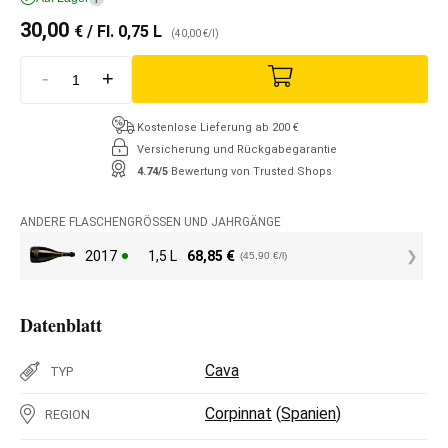
30,00
€
/ Fl. 0,75 L
(40,00 €/l)
-
+
Kostenlose Lieferung ab 200 €
Versicherung und Rückgabegarantie
4.74/5
Bewertung von Trusted Shops
ANDERE FLASCHENGRÖSSEN UND JAHRGÄNGE
2017
1,5 L
68,85
€
(45,90 €/l)
Datenblatt
Cava
TYP
Corpinnat
(
Spanien
)
REGION