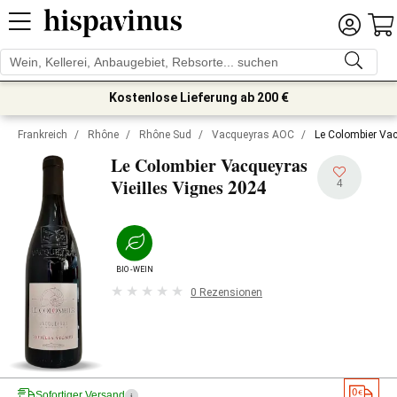
Kostenlose Lieferung ab 200 €
Frankreich
/
Rhône
/
Rhône Sud
/
Vacqueyras AOC
/
Le Colombier Vac
Le Colombier Vacqueyras
2024
Vieilles Vignes
4
BIO-WEIN
0 Rezensionen
Sofortiger Versand
i