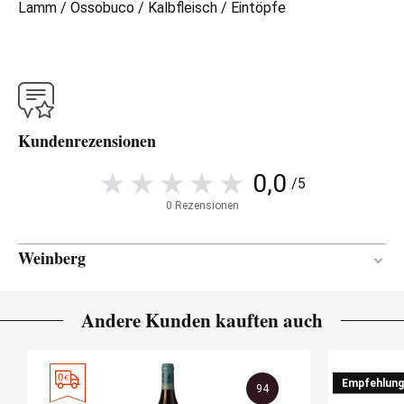
Lamm / Ossobuco / Kalbfleisch / Eintöpfe
Kundenrezensionen
0,0
/5
0 Rezensionen
Weinberg
50 Jahre
ALTER DES REBBERGS
Andere Kunden kauften auch
Mergel / Sand / Kalkstein
BODEN
Empfehlung
94