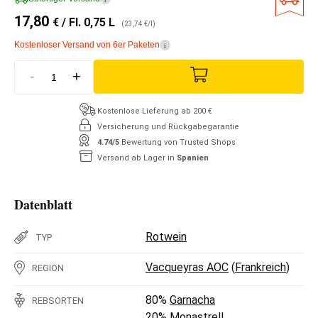
17,80
€
/ Fl. 0,75 L
(23,74 €/l)
Kostenloser Versand von 6er Paketen
i
-
+
Kostenlose Lieferung ab 200 €
Versicherung und Rückgabegarantie
4.74/5
Bewertung von Trusted Shops
Versand ab Lager in
Spanien
Datenblatt
Rotwein
TYP
Vacqueyras AOC
(
Frankreich
)
REGION
80%
Garnacha
REBSORTEN
20%
Monastrell