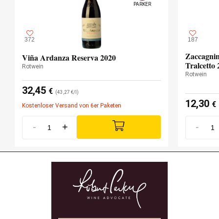
PARKER
372
187
Zaccagnin
Viña Ardanza Reserva 2020
Tralcetto 
Rotwein
Rotwein
32,45
€
(43,27 €/l)
12,30
€
Kostenloser Versand von 6er Paketen
-
+
-