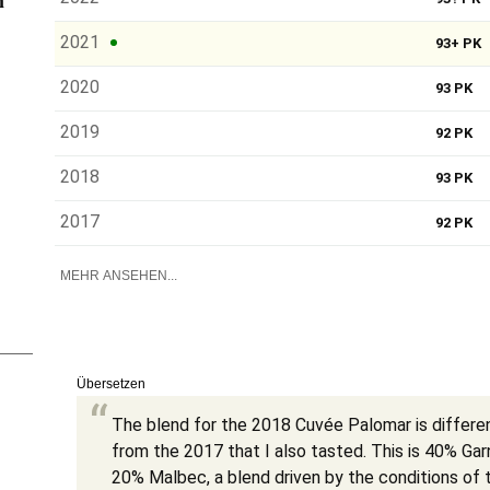
n
2021
93+ PK
2020
93 PK
2019
92 PK
2018
93 PK
2017
92 PK
MEHR ANSEHEN...
Übersetzen
The blend for the 2018 Cuvée Palomar is differe
from the 2017 that I also tasted. This is 40% Ga
20% Malbec, a blend driven by the conditions of the