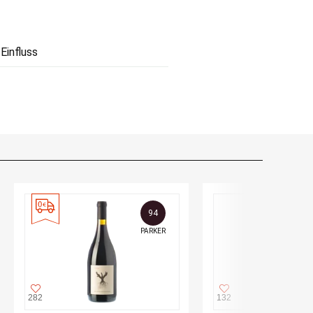
Einfluss
94
PARKER
282
132