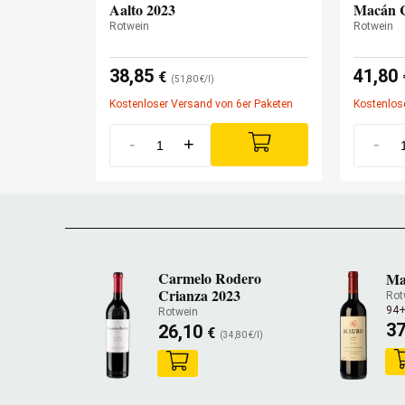
Aalto 2023
Macán C
Rotwein
Rotwein
38,85
41,80
€
(51,80 €/l)
Kostenloser Versand von 6er Paketen
Kostenlos
-
+
-
Carmelo Rodero
Ma
Crianza 2023
Rot
94+
Rotwein
3
26,10
€
(34,80 €/l)