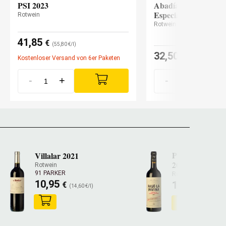
PSI 2023
Abadía Retuerta Sel
Especial 2021
Rotwein
Rotwein
41,85
€
(55,80 €/l)
32,50
€
Kostenloser Versand von 6er Paketen
(43,33 €/l)
-
+
-
+
Pago La Pavin
Villalar 2021
2020
Rotwein
91 PARKER
Rotwein
10,95
13,70
€
€
(14,60 €/l)
(18,26 €