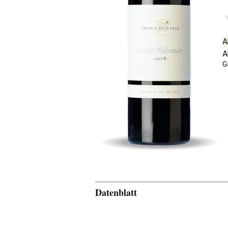
A
A
G
Datenblatt