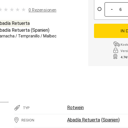
-
0 Rezensionen
badía Retuerta
badía Retuerta
(
Spanien
)
IN 
arnacha
/
Tempranillo
/
Malbec
Kost
Vers
4.74
Rotwein
TYP
Abadía Retuerta
(
Spanien
)
REGION