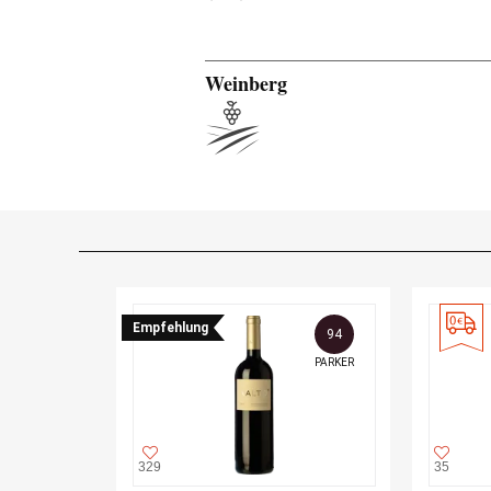
Weinberg
Empfehlung
94
PARKER
329
35