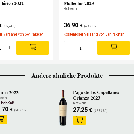
lásico 2022
Malleolus 2023
Rotwein
36,90
€
€
(55,74 €/l)
(49,20 €/l)
er Versand von 6er Paketen
Kostenloser Versand von 6er Paketen
+
-
+
Andere ähnliche Produkte
Pago de los Capellanes
uro 2023
Crianza 2023
wein
 PARKER
Rotwein
7,70
27,25
€
€
(50,27 €/l)
(36,33 €/l)