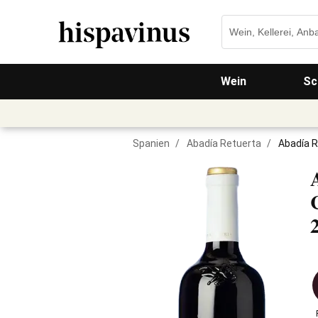
Wein
Sc
Spanien
/
Abadía Retuerta
/
Abadía R