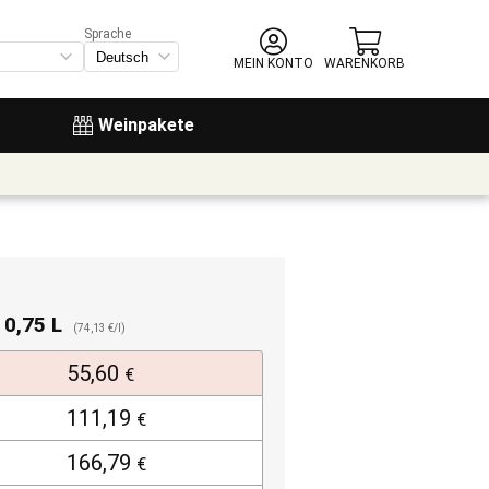
Sprache
MEIN KONTO
WARENKORB
Weinpakete
. 0,75 L
(74,13 €/l)
55,60
€
111,19
€
166,79
€