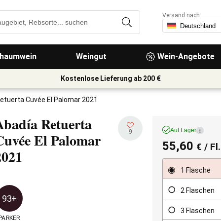
Versand nach:
haumwein
Weingut
Wein-Angebote
Kostenlose Lieferung ab 200 €
etuerta Cuvée El Palomar 2021
Abadía Retuerta
Auf Lager
i
9
Cuvée El Palomar
55,60
€
/ Fl
2021
1 Flasche
2 Flaschen
93+
3 Flaschen
PARKER