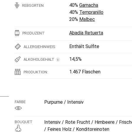
40%
Garnacha
REBSORTEN
40%
Tempranillo
20%
Malbec
Abadía Retuerta
PRODUZENT
Enthält Sulfite
ALLERGIEHINWEIS
14,5%
ALKOHOLGEHALT
i
1.467 Flaschen
PRODUKTION:
Purpurne / Intensiv
FARBE
Intensiv / Rote Frucht / Himbeere / Frisc
BOUQUET
/ Feines Holz / Konditoreinoten