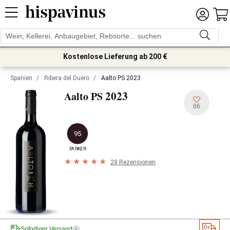
Kostenlose Lieferung ab 200 €
Spanien
/
Ribera del Duero
/
Aalto PS 2023
2023
Aalto PS
66
95
PARKER
28 Rezensionen
Sofortiger Versand
i