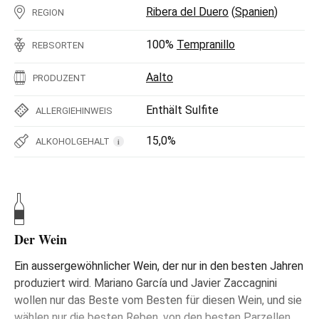
Ribera del Duero
(
Spanien
)
REGION
100%
Tempranillo
REBSORTEN
Aalto
PRODUZENT
Enthält Sulfite
ALLERGIEHINWEIS
15,0%
ALKOHOLGEHALT
i
Der Wein
Ein aussergewöhnlicher Wein, der nur in den besten Jahren
produziert wird. Mariano García und Javier Zaccagnini
wollen nur das Beste vom Besten für diesen Wein, und sie
wählen nur die besten Reben, von den besten Parzellen