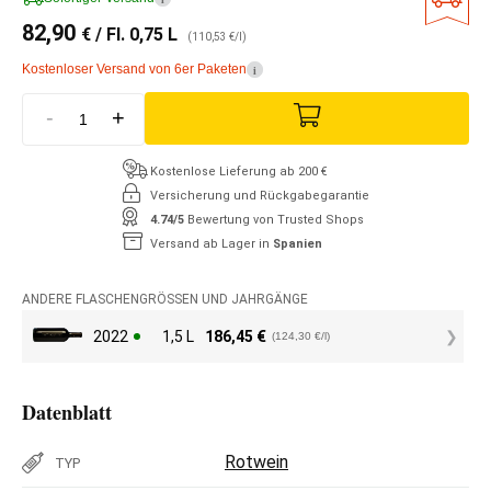
82,90
€
/ Fl. 0,75 L
(110,53 €/l)
Kostenloser Versand von 6er Paketen
i
-
+
Kostenlose Lieferung ab 200 €
Versicherung und Rückgabegarantie
4.74/5
Bewertung von Trusted Shops
Versand ab Lager in
Spanien
ANDERE FLASCHENGRÖSSEN UND JAHRGÄNGE
2022
1,5 L
186,45
€
(124,30 €/l)
Datenblatt
Rotwein
TYP