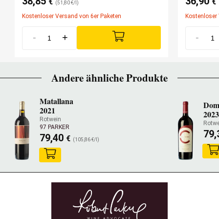
38,85
36,90
€
€
(51,80 €/l)
Kostenloser Versand von 6er Paketen
Kostenloser
-
+
-
Andere ähnliche Produkte
Matallana
Domi
2021
2023
Rotwein
Rotwe
97 PARKER
79,
79,40
€
(105,86 €/l)