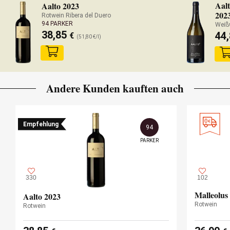
Aalt
Aalto 2023
202
Rotwein Ribera del Duero
94 PARKER
Weißw
38,85
44
€
(51,80 €/l)
Andere Kunden kauften auch
Empfehlung
94
PARKER
330
102
Malleolus
Aalto 2023
Rotwein
Rotwein