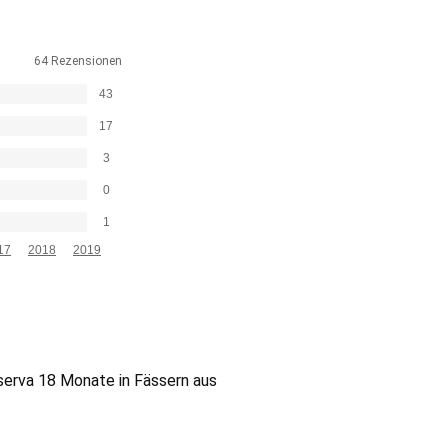
64 Rezensionen
43
17
3
0
1
17
2018
2019
serva 18 Monate in Fässern aus