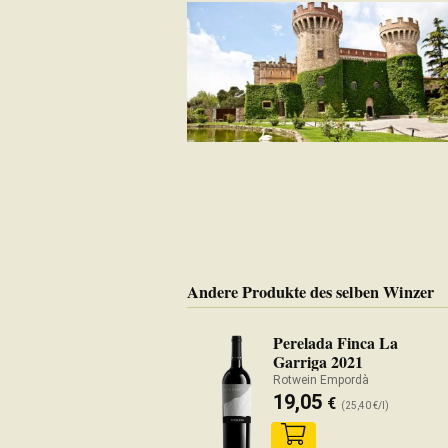
Andere Produkte des selben Winzer
Perelada Finca La
Garriga 2021
Rotwein Empordà
19,05
€
(25,40 €/l)