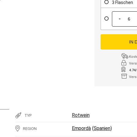
3 Flaschen
-
IN 
Kost
Vers
4.74
Vers
Rotwein
TYP
Empordà
(
Spanien
)
REGION