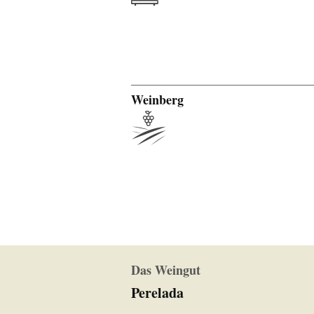
Weinberg
Das Weingut
Perelada