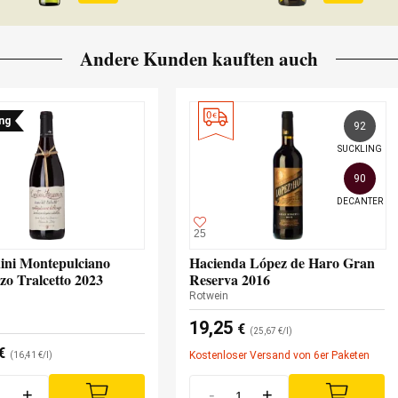
Andere Kunden kauften auch
ng
92
SUCKLING
90
DECANTER
25
ini Montepulciano
Hacienda López de Haro Gran
zo Tralcetto 2023
Reserva 2016
Rotwein
19,25
€
(25,67 €/l)
€
Kostenloser Versand von 6er Paketen
(16,41 €/l)
+
-
+