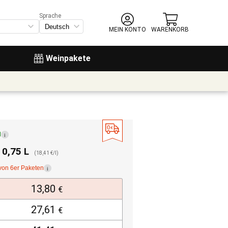
Sprache
MEIN KONTO
WARENKORB
Weinpakete
d
i
. 0,75 L
(18,41 €/l)
von 6er Paketen
i
13,80
€
27,61
€