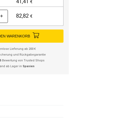
41,41
€
82,82
+
€
DEN WARENKORB
enlose Lieferung ab 200 €
icherung und Rückgabegarantie
/5
Bewertung von Trusted Shops
and ab Lager in
Spanien