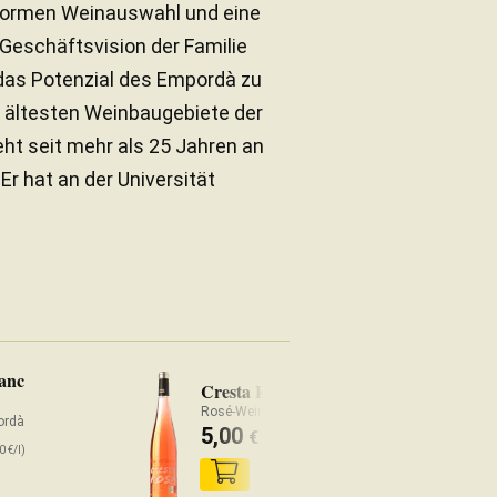
enormen Weinauswahl und eine
Geschäftsvision der Familie
 das Potenzial des Empordà zu
r ältesten Weinbaugebiete der
eht seit mehr als 25 Jahren an
Er hat an der Universität
anc
Cresta Rosa
Rosé-Wein Spanien
ordà
5,00
€
(6,66 €/l)
0 €/l)