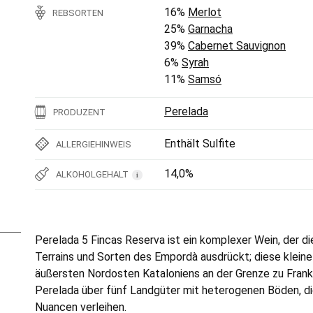
16%
Merlot
REBSORTEN
25%
Garnacha
39%
Cabernet Sauvignon
6%
Syrah
11%
Samsó
Perelada
PRODUZENT
Enthält Sulfite
ALLERGIEHINWEIS
14,0%
ALKOHOLGEHALT
i
Perelada 5 Fincas Reserva ist ein komplexer Wein, der d
Terrains und Sorten des Empordà ausdrückt; diese klein
äußersten Nordosten Kataloniens an der Grenze zu Frankr
Perelada über fünf Landgüter mit heterogenen Böden, di
Nuancen verleihen.