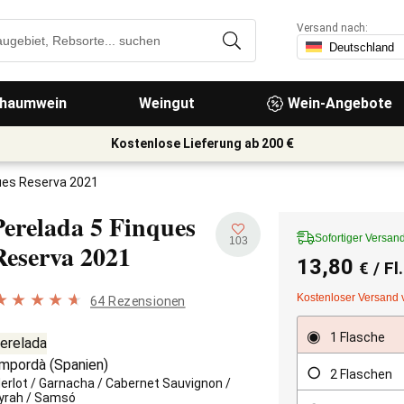
Versand nach:
haumwein
Weingut
Wein-Angebote
Kostenlose Lieferung ab 200 €
ues Reserva 2021
Perelada 5 Finques
Sofortiger Versan
103
Reserva
2021
13,80
€
/ Fl
Kostenloser Versand 
64 Rezensionen
1 Flasche
erelada
mpordà
(
Spanien
)
2 Flaschen
erlot
/
Garnacha
/
Cabernet Sauvignon
/
yrah
/
Samsó