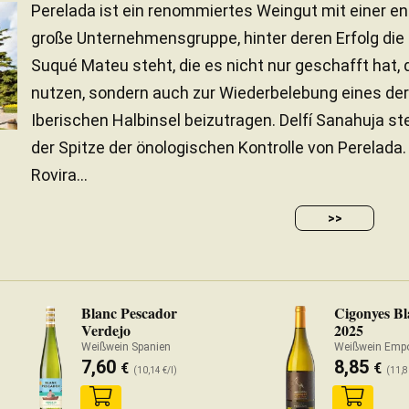
Perelada ist ein renommiertes Weingut mit einer 
große Unternehmensgruppe, hinter deren Erfolg die 
Suqué Mateu steht, die es nicht nur geschafft hat,
nutzen, sondern auch zur Wiederbelebung eines de
Iberischen Halbinsel beizutragen. Delfí Sanahuja st
der Spitze der önologischen Kontrolle von Perelada. 
Rovira...
>>
Blanc Pescador
Cigonyes Bl
Verdejo
2025
Weißwein Spanien
Weißwein Emp
7,60
8,85
€
€
(10,14 €/l)
(11,8