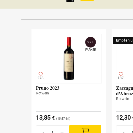
Empfehlu
92+
PARKER
278
187
Pruno 2023
Zaccagn
d'Abruz
Rotwein
Rotwein
13,85
12,30
€
(18,47 €/l)
-
+
-